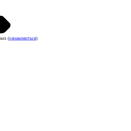
ных (
ознакомиться
)