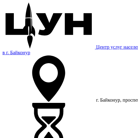
Центр услуг насел
в г. Байконур
г. Байконур, просп